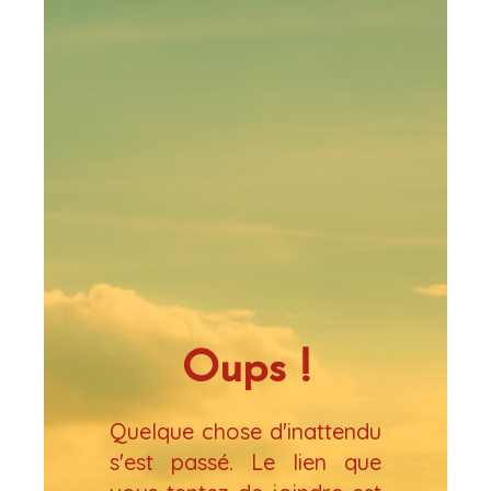
Oups !
Quelque chose d'inattendu
s'est passé. Le lien que