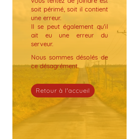
vous tentez de joindre est
soit périmé, soit il contient
une erreur.
Il se peut également qu'il
ait eu une erreur du
serveur.
Nous sommes désolés de
ce désagrément.
Retour à l'accueil