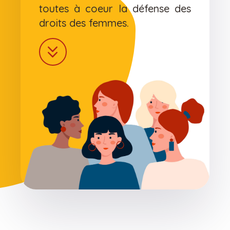
toutes à coeur la défense des
droits des femmes.
keyboard_double_arrow_down