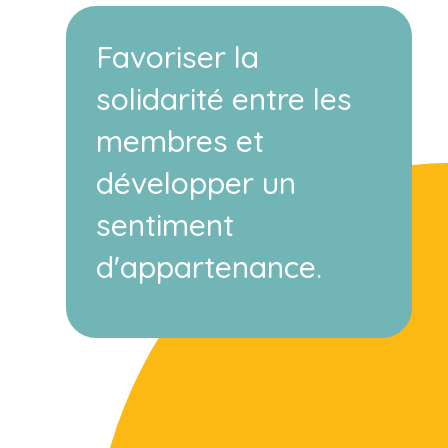
Favoriser la
solidarité entre les
membres et
développer un
sentiment
d'appartenance.