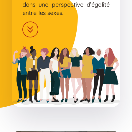
dans une perspective d’égalité
entre les sexes.
keyboard_double_arrow_down