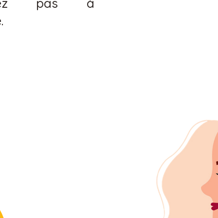
ésitez pas à
.