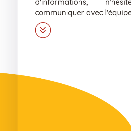
d'informations, n'h
communiquer avec l'équipe
keyboard_double_arrow_down