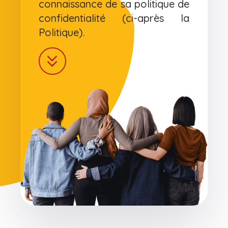
connaissance de sa politique de
confidentialité (ci-après la
Politique).
keyboard_double_arrow_down