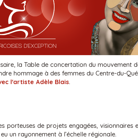
ersaire, la Table de concertation du mouvement
ndre hommage à des femmes du Centre-du-Québ
ec l'artiste Adèle Blais
.
es porteuses de projets engag
é
es,
visionnaires e
 eu un rayonnement
à
l
’é
chelle r
é
gionale.