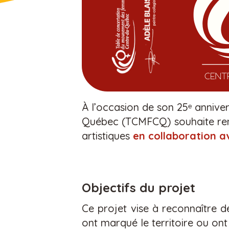
À l’occasion de son 25ᵉ anniv
Québec (TCMFCQ) souhaite re
artistiques
en collaboration av
Objectifs du projet
C
e projet vise
à
reconna
î
tre d
ont marqu
é
le
territoire
ou
ont