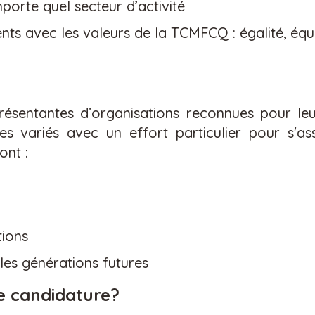
mporte quel secteur d
’
activit
é
 avec les valeurs de la TCMFCQ : égalité, équité,
r
é
sentantes d
’
organisations
reconnues pour leur
es vari
é
s
avec
un effort particulier
pour s
'as
sont
:
tions
les g
é
n
é
rations futures
 candidature?