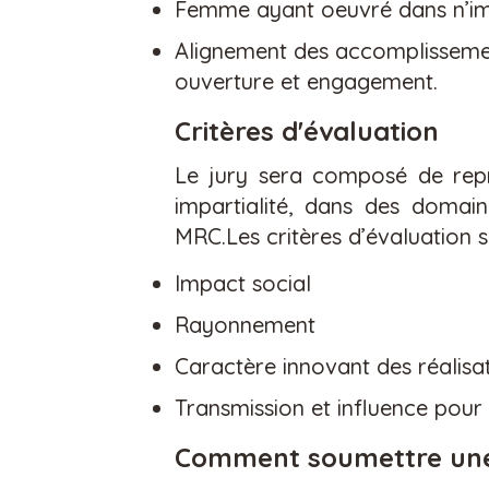
Femme ayant oeuvré dans
n
’
i
Alignement des accomplissements
ouverture et engagement
.
Critères d'évaluation
Le jury sera compos
é
de rep
impartialité,
dans des domain
MRC.
Les critères d’évaluation
Impact social
R
ayonnement
C
aract
è
re innovant des r
é
alisa
Transmission et influence pour 
Comment soumettre une