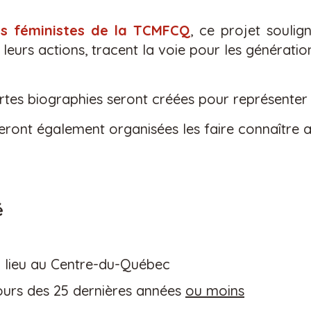
rs féministes de la TCMFCQ
, ce projet soulign
leurs actions, tracent la voie pour les génératio
rtes biographies seront créées pour représenter
seront également organisées les faire connaître
é
u lieu au Centre-du-Qu
é
bec
urs des 25 derni
è
res ann
é
es
ou moins