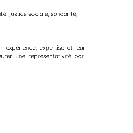
 justice sociale, solidarité,
 expérience, expertise et
leur
surer u
ne
repr
é
sentativit
é
par