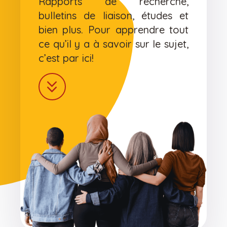
Rapports de recherche,
bulletins de liaison, études et
bien plus. Pour apprendre tout
ce qu’il y a à savoir sur le sujet,
c’est par ici!
keyboard_double_arrow_down